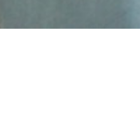
KEITA SETO Official Fanclub
会員登録
SETOP
NEWS
「瀬戸啓太 × 中山優貴」 文豪達の書斎より 言葉と
声が紡ぐ、文学の調べ Vol.2 ― Reading & Talk
Live ― 出演決定！！